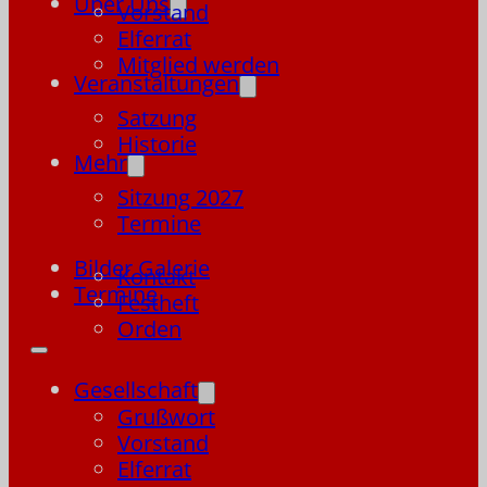
Über Uns
Vorstand
Elferrat
Mitglied werden
Veranstaltungen
Satzung
Historie
Mehr
Sitzung 2027
Termine
Bilder Galerie
Kontakt
Termine
Festheft
Orden
Gesellschaft
Grußwort
Vorstand
Elferrat