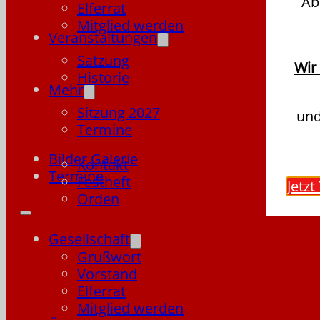
Ab
Elferrat
Mitglied werden
Veranstaltungen
Satzung
Wir
Historie
Mehr
Sitzung 2027
und
Termine
Bilder Galerie
Kontakt
Termine
Festheft
Jetzt
Orden
Gesellschaft
Grußwort
Vorstand
Elferrat
Mitglied werden