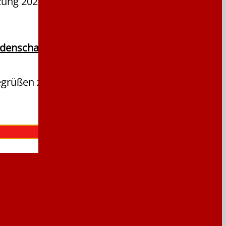
tzung 2027
idenschaft!
egrüßen zu