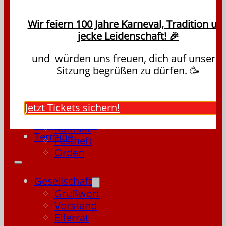
Über Uns
Vorstand
Elferrat
Wir feiern 100 Jahre Karneval, Tradition un
Mitglied werden
jecke Leidenschaft! 🎉
Veranstaltungen
Satzung
und würden uns freuen, dich auf unserer
Historie
Sitzung begrüßen zu dürfen. 🥳
Mehr
Sitzung 2027
Termine
Jetzt Tickets sichern!
Bilder Galerie
Kontakt
Termine
Festheft
Orden
Gesellschaft
Grußwort
Vorstand
Elferrat