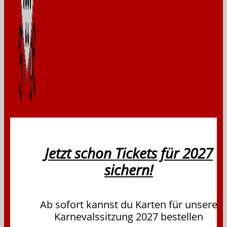
Fidele Kaufleute Köln
von 1927 e.V.
Jetzt schon Tickets für 2027
sichern!
Gesellschaft
Ab sofort kannst du Karten für unsere
Karnevalssitzung 2027 bestellen
Grußwort